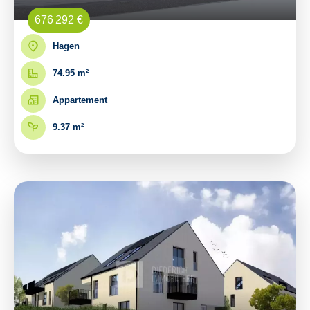
676 292 €
Hagen
74.95 m²
Appartement
9.37 m²