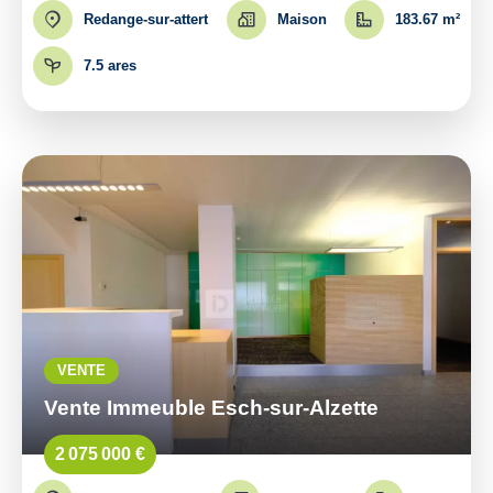
Redange-sur-attert
Maison
183.67 m²
7.5 ares
VENTE
Vente Immeuble Esch-sur-Alzette
2 075 000 €