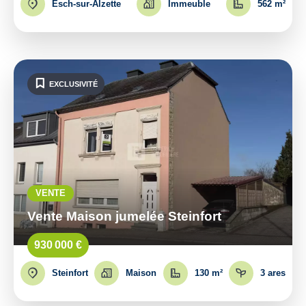
Esch-sur-Alzette
Immeuble
562 m²
EXCLUSIVITÉ
VENTE
Vente Maison jumelée Steinfort
930 000 €
Steinfort
Maison
130 m²
3 ares