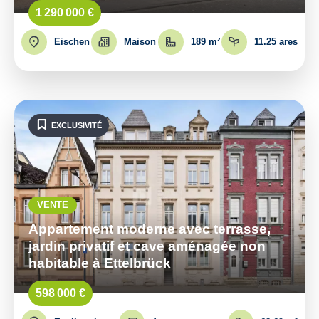
1 290 000 €
Eischen
Maison
189 m²
11.25 ares
EXCLUSIVITÉ
VENTE
Appartement moderne avec terrasse,
jardin privatif et cave aménagée non
habitable à Ettelbrück
598 000 €