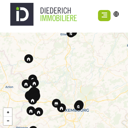
2
7
+
−