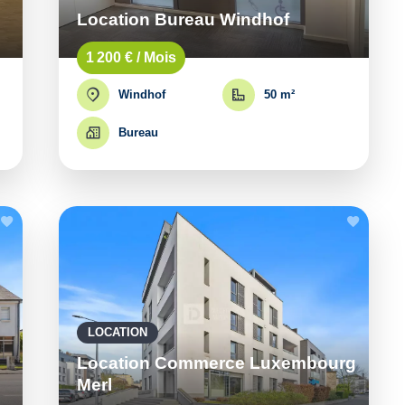
Location Bureau Windhof
1 200 € / Mois
Windhof
50 m²
Bureau
LOCATION
Location Commerce Luxembourg
Merl