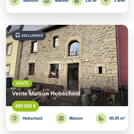
Steinfort
Maison
130 m²
3 ares
EXCLUSIVITÉ
VENTE
Vente Maison Hobscheid
460 000 €
Hobscheid
Maison
85.05 m²