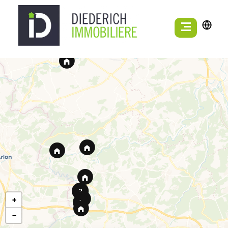
2
+
−