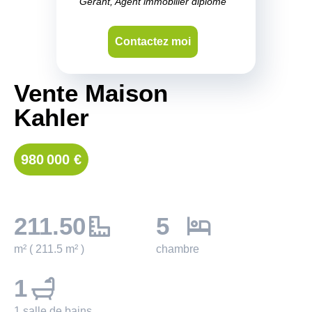
Gérant, Agent immobilier diplômé
Contactez moi
Vente Maison
Kahler
980 000 €
211.50
5
m² ( 211.5 m² )
chambre
1
1 salle de bains