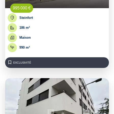
995 000 €
Steinfort
186 m²
Maison
990 m²
EXCLUSIVITÉ