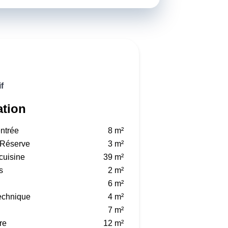
f
ation
entrée
8 m²
/ Réserve
3 m²
cuisine
39 m²
s
2 m²
6 m²
technique
4 m²
7 m²
re
12 m²