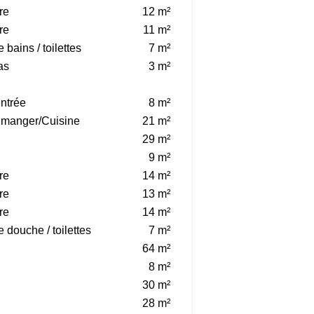
re
12 m²
re
11 m²
 bains / toilettes
7 m²
as
3 m²
entrée
8 m²
à manger/Cuisine
21 m²
29 m²
9 m²
re
14 m²
re
13 m²
re
14 m²
e douche / toilettes
7 m²
64 m²
8 m²
30 m²
28 m²