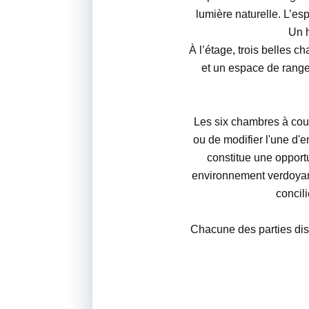
lumière naturelle. L’e
Un h
À l’étage, trois belles c
et un espace de range
Les six chambres à couch
ou de modifier l'une d'e
constitue une opportu
environnement verdoyant
concil
Chacune des parties dis