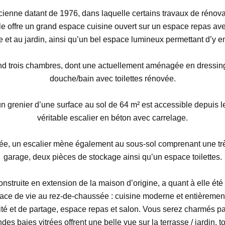
ienne datant de 1976, dans laquelle certains travaux de rénovat
le offre un grand espace cuisine ouvert sur un espace repas ave
 et au jardin, ainsi qu’un bel espace lumineux permettant d’y e
nd trois chambres, dont une actuellement aménagée en dressing
douche/bain avec toilettes rénovée.
un grenier d’une surface au sol de 64 m² est accessible depuis 
véritable escalier en béton avec carrelage.
ée, un escalier mène également au sous-sol comprenant une tr
garage, deux pièces de stockage ainsi qu’un espace toilettes.
nstruite en extension de la maison d’origine, a quant à elle ét
ce de vie au rez-de-chaussée : cuisine moderne et entièrement
té et de partage, espace repas et salon. Vous serez charmés par
es baies vitrées offrent une belle vue sur la terrasse / jardin, to