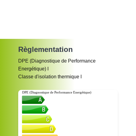
Règlementation
DPE (Diagnostique de Performance
Energétique)
I
Classe d'isolation thermique
I
DPE (Diagnostique de Performance Energétique)